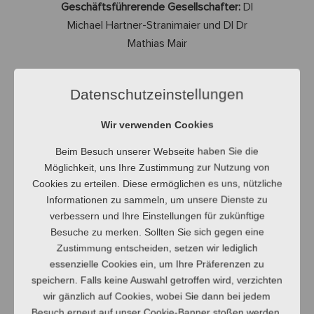
Geschäftsführerende Gesellschafter:
DI
Michael Hartner-Stranimaier und DI Dr
Mathias Mair
Bankverbindung
Datenschutzeinstellungen
XITEC Engineering GmbH
Wir verwenden Cookies
Raiffeisenbank Heiligenkreuz-Kirchbach-
Beim Besuch unserer Webseite haben Sie die
St.Georgen | BIC RZSTAT2G170 |
Möglichkeit, uns Ihre Zustimmung zur Nutzung von
IBAN02 3817 0000 0004 2432
Cookies zu erteilen. Diese ermöglichen es uns, nützliche
Informationen zu sammeln, um unsere Dienste zu
Für den Inhalt verantwortlich
verbessern und Ihre Einstellungen für zukünftige
DI Michael Hartner-Stranimaier und DI Dr
Besuche zu merken. Sollten Sie sich gegen eine
Mathias Mair
Zustimmung entscheiden, setzen wir lediglich
essenzielle Cookies ein, um Ihre Präferenzen zu
Bild
speichern. Falls keine Auswahl getroffen wird, verzichten
wir gänzlich auf Cookies, wobei Sie dann bei jedem
Besuch erneut auf unser Cookie-Banner stoßen werden.
Golt Werbeagentur e.U. – Marco Florian