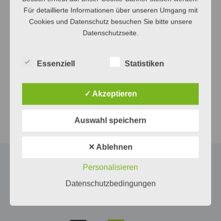
Für detaillierte Informationen über unseren Umgang mit
Adresse: Keplerstraße 38, 8020 Graz
Cookies und Datenschutz besuchen Sie bitte unsere
E-Mail: hello@golt.at
Datenschutzseite.
www.golt.at
Content Management
Essenziell
Statistiken
Die Glühbirne – Alexandra Zieger e.U.
✓ Akzeptieren
Adresse: Kerstockgasse 16, 8020 Graz
E-Mail:
office@diegluehbirne.net
Auswahl speichern
www.diegluehbirne.at
✕ Ablehnen
Personalisieren
Datenschutzbedingungen